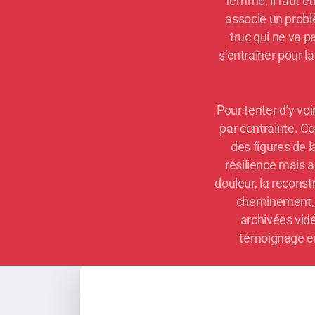
femme, il faut ê
associe un probl
truc qui ne va p
s’entraîner pour l
Pour tenter d’y voi
par contrainte. Con
des figures de l
résilience mais au
douleur, la reconst
cheminement, d
archivées vid
témoignage en 