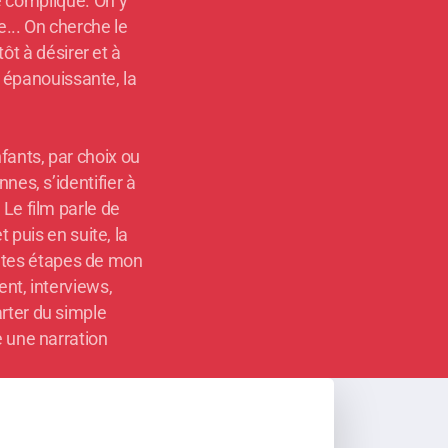
 compliqué. On y
... On cherche le
tôt à désirer et à
e épanouissante, la
nfants, par choix ou
nnes, s’identifier à
 Le film parle de
t puis en suite, la
rentes étapes de mon
nt, interviews,
rter du simple
e une narration