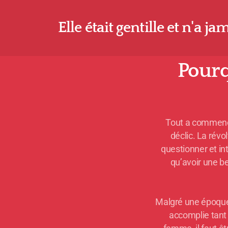
Elle était gentille et n'a j
Pourq
Tout a commencé
déclic. La rév
questionner et in
qu’avoir une be
Malgré une époque 
accomplie tant q