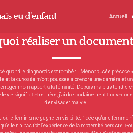
amais eu d'enfant
Accueil
uoi réaliser un document
 quand le diagnostic est tombé : « Ménopausée précoce ». 
olte et la curiosité m’ont poussée à prendre une caméra et u
terroger mon rapport à la féminité. Depuis ma plus tendre e
lle vie signifiait être mère, j’ai du soudainement trouver un
d’envisager ma vie.
où le féminisme gagne en visibilité, l’idée qu’une femme n
u’elle n’a pas fait l’expérience de la maternité persiste. Po