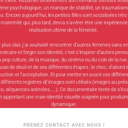
tre mère. Assumer sereinement son non-désir d’enfant reste
ème psychologique, un manque de stabilité, un traumatisme
as.
Encore aujourd’hui, les petites filles sont socialisées très 
a maternité qui, plus tard, devra s’avérer être une expérienc
réalisation ultime de la féminité.
r plus clair, j’ai souhaité rencontrer d’autres femmes sans e
struire et forger son identité, c’est s’inspirer d’autres perso
a pop culture, de la musique, du cinéma ou du coin de la rue.
ssi de deuil et de ses différentes étapes ; le choc, d’abord e
ruction et l’acceptation. Et pour mettre en avant ces diffé
ifférents registres d(‘images sont utilisés (images au prése
éo, séquences animées, ...). Ce documentaire tente de s’éca
apportant une vraie identité visuelle soignée pour produir
dynamique.
PRENEZ CONTACT AVEC NOUS !