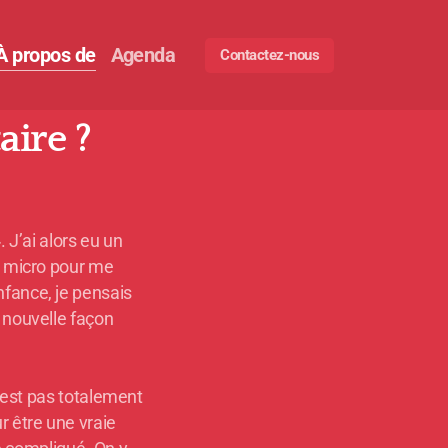
À propos de
Agenda
Contactez-nous
aire ?
J’ai alors eu un
n micro pour me
nfance, je pensais
e nouvelle façon
’est pas totalement
ur être une vraie