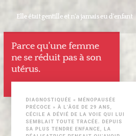
Elle était gentille et n'a jamais eu d'enfant
Parce qu'une femme
ne se réduit pas à son
utérus.
DIAGNOSTIQUÉE « MÉNOPAUSÉE
PRÉCOCE » À L’ÂGE DE 29 ANS,
CÉCILE A DÉVIÉ DE LA VOIE QUI LUI
SEMBLAIT TOUTE TRACÉE. DEPUIS
SA PLUS TENDRE ENFANCE, LA